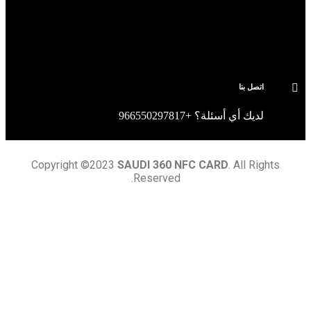
+966550297817
Copyright ©2023
SAUDI 360 NFC CAR
Reserved.