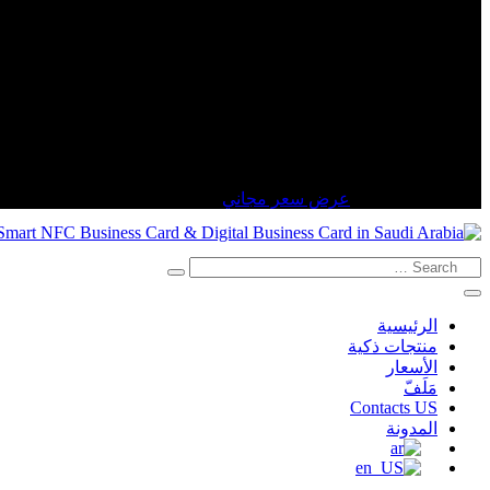
هل لديك سؤال؟
+966550297817
عرض سعر مجاني
Search
for:
الرئيسية
منتجات ذكية
الأسعار
مَلَفّ
Contacts US
المدونة