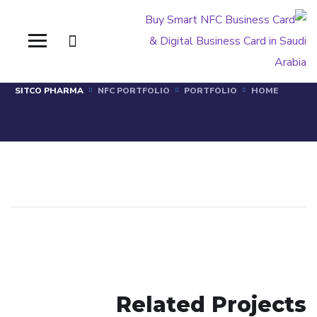
SITCO PHARMA
SITCO PHARMA
NFC PORTFOLIO
PORTFOLIO
HOME
AL HOKAIR GROUP
Related Projects
MWAZ
NFC PORTFOLIO